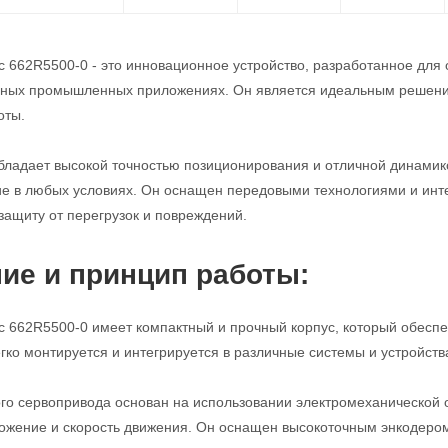
 662R5500-0 - это инновационное устройство, разработанное для 
чных промышленных приложениях. Он является идеальным решени
оты.
бладает высокой точностью позиционирования и отличной динамико
ие в любых условиях. Он оснащен передовыми технологиями и ин
защиту от перегрузок и повреждений.
ие и принцип работы:
 662R5500-0 имеет компактный и прочный корпус, который обеспе
гко монтируется и интегрируется в различные системы и устройства
го сервопривода основан на использовании электромеханической о
ожение и скорость движения. Он оснащен высокоточным энкодером