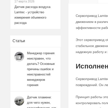
17 марта 2026
Датчик расхода воздуха
Lamtec - устройство
Сервопривод Lamtec
измерения объемного
движением в разли
расхода
эффективности раб
Этот сервопривод о
Статьи
стабильное движен
надежную работу и 
Менеджер горения
неисправен, что
делать? Основные
Исполнен
причины ошибок и
неисправностей
Сервопривод Lamtec
менеджеров
повреждений. Он ле
горения
Принцип работы это
Датчик пламени:
для чего нужен,
контролировать пол
классификация, как