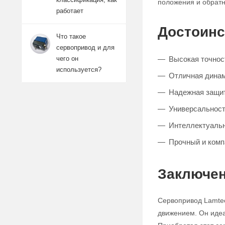
положения и обратн
работает
Достоинс
Что такое
сервопривод и для
Высокая точнос
чего он
используется?
Отличная дина
Надежная защит
Универсальность
Интеллектуальн
Прочный и комп
Заключен
Сервопривод Lamtec
движением. Он идеа