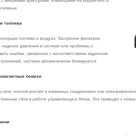
о с внешними факторами, влияющими на корректность
основные.
 и топлива
опорции топлива и воздуха. Засорение фильтров,
а, падение давления в системе или проблемы с
вать ошибки, связанные с несоответствием заданным
тклонений, система автоматически блокируется.
омагнитные помехи
 сети, плохой контакт в клеммных соединениях или электромагнит
стоянные сбои в работе управляющего блока. Это приводит к лож
мени