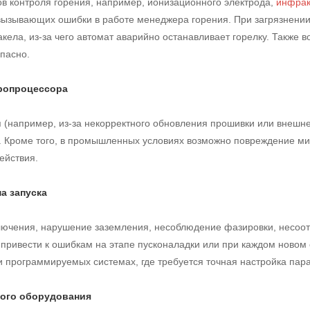
в контроля горения, например, ионизационного электрода,
инфрак
вызывающих ошибки в работе менеджера горения. При загрязнении
кела, из-за чего автомат аварийно останавливает горелку. Также
опасно.
ропроцессора
(например, из-за некорректного обновления прошивки или внешнег
. Кроме того, в промышленных условиях возможно повреждение ми
ействия.
а запуска
ючения, нарушение заземления, несоблюдение фазировки, несоотв
привести к ошибкам на этапе пусконаладки или при каждом новом 
 программируемых системах, где требуется точная настройка пара
ного оборудования