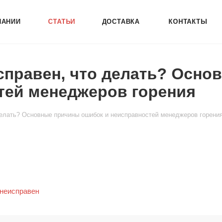
ПАНИИ
СТАТЬИ
ДОСТАВКА
КОНТАКТЫ
справен, что делать? Осно
тей менеджеров горения
делать? Основные причины ошибок и неисправностей менеджеров горени
 неисправен