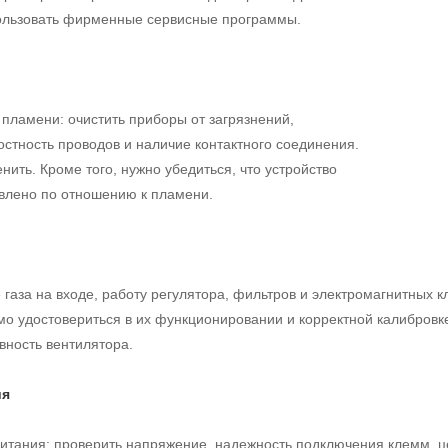
пользовать фирменные сервисные программы.
пламени: очистить приборы от загрязнений,
стность проводов и наличие контактного соединения.
нить. Кроме того, нужно убедиться, что устройство
овлено по отношению к пламени.
 газа на входе, работу регулятора, фильтров и электромагнитных 
о удостовериться в их функционировании и корректной калибровке
вность вентилятора.
ия
питания: проверить напряжение, надежность подключения клемм, 