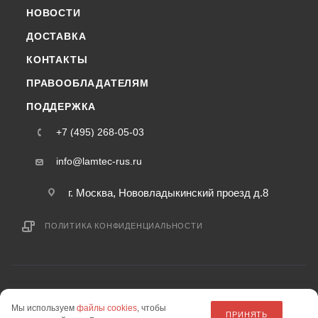
НОВОСТИ
ДОСТАВКА
КОНТАКТЫ
ПРАВООБЛАДАТЕЛЯМ
ПОДДЕРЖКА
+7 (495) 268-05-03
info@lamtec-rus.ru
г. Москва, Нововладыкинский проезд д.8
ПОЛИТИКА КОНФИДЕНЦИАЛЬНОСТИ
2015-2026 © lamtec-rus.ru — интернет-магазин
Мы используем
файлы cookies
, чтобы
информация на сайте «lamtec-rus.ru» не является публичной офертой.
ПРИНЯТЬ