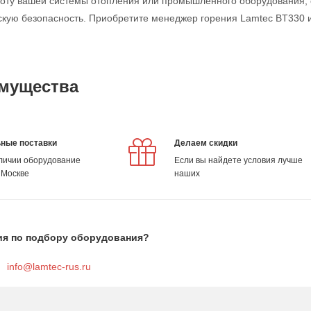
оту вашей системы отопления или промышленного оборудования, с
скую безопасность. Приобретите менеджер горения Lamtec BT330 
мущества
ные поставки
Делаем скидки
аличии оборудование
Если вы найдете условия лучше
 Москве
наших
ия по подбору оборудования?
info@lamtec-rus.ru