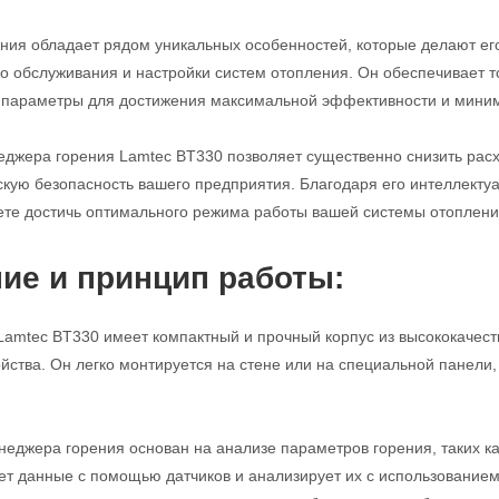
ния обладает рядом уникальных особенностей, которые делают е
го обслуживания и настройки систем отопления. Он обеспечивает 
о параметры для достижения максимальной эффективности и мини
джера горения Lamtec BT330 позволяет существенно снизить расх
скую безопасность вашего предприятия. Благодаря его интеллект
ете достичь оптимального режима работы вашей системы отопления
ие и принцип работы:
amtec BT330 имеет компактный и прочный корпус из высококачест
ойства. Он легко монтируется на стене или на специальной панели
еджера горения основан на анализе параметров горения, таких как
т данные с помощью датчиков и анализирует их с использованием