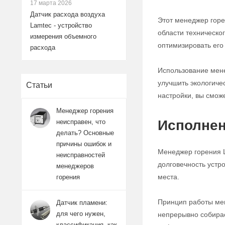
17 марта 2026
Датчик расхода воздуха
Этот менеджер горе
Lamtec - устройство
области техническо
измерения объемного
оптимизировать ег
расхода
Использование мене
улучшить экологиче
Статьи
настройки, вы смож
Менеджер горения
Исполнен
неисправен, что
делать? Основные
причины ошибок и
Менеджер горения L
неисправностей
долговечность устр
менеджеров
места.
горения
Принцип работы мен
Датчик пламени:
для чего нужен,
непрерывно собирае
классификация, как