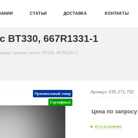
ПАНИИ
СТАТЬИ
ДОСТАВКА
КОНТАКТЫ
c BT330, 667R1331-1
джер горения Lamtec BT330, 667R1331-1
Артикул:
535-271-792
Оригинальный товар
Сертификат
Цена по запросу
Есть в наличии